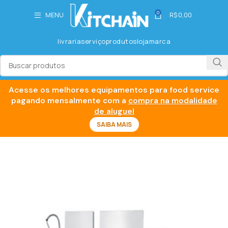
0
MENU
R$
0,00
livraria
serviço
produtos
loja
marca
Acesse os melhores equipamentos para food service
pagando mensalmente com a
compra na modalidade
de aluguel
SAIBA MAIS