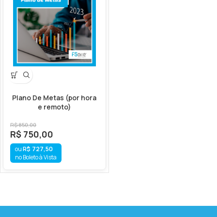
Plano De Metas (por hora
e remoto)
R$
850,00
R$
750,00
R$
727,50
no Boleto à Vista