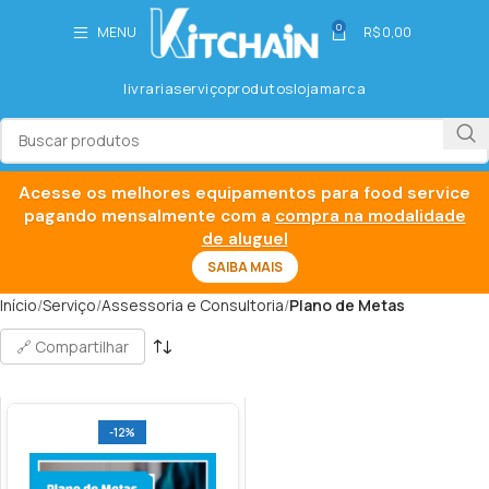
0
MENU
R$
0,00
livraria
serviço
produtos
loja
marca
Acesse os melhores equipamentos para food service
pagando mensalmente com a
compra na modalidade
de aluguel
SAIBA MAIS
Início
Serviço
Assessoria e Consultoria
Plano de Metas
🔗 Compartilhar
-12%