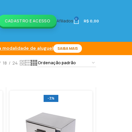
0
CADASTRO E ACESSO
Afiliados
R$
0,00
 modalidade de aluguel
SAIBA MAIS
18
24
-3%