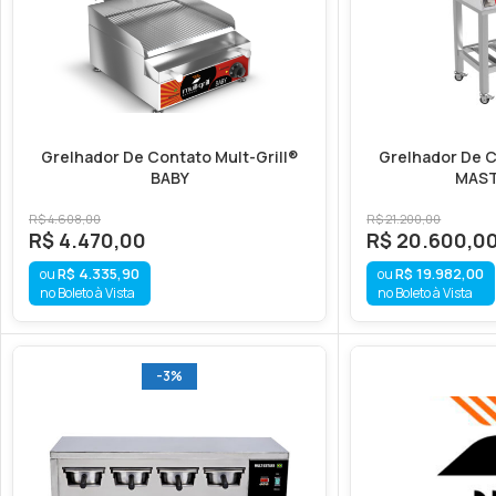
Grelhador De Contato Mult-Grill®
Grelhador De C
BABY
MAST
R$
4.608,00
R$
21.200,00
R$
4.470,00
R$
20.600,0
R$
4.335,90
R$
19.982,00
no Boleto à Vista
no Boleto à Vista
-3%