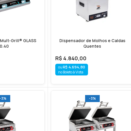
 Mult-Grill® GLASS
Dispensador de Molhos e Caldas
0.40
Quentes
R$
4.840,00
R$
4.694,80
no Boleto à Vista
-3%
-3%