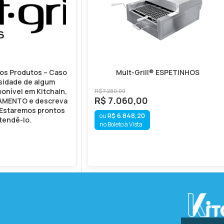
ros Produtos – Caso
Mult-Grill® ESPETINHOS
sidade de algum
onível em Kitchain,
R$
7.280,00
R$
7.060,00
ÇAMENTO e descreva
 Estaremos prontos
R$
6.848,20
tendê-lo.
no Boleto à Vista