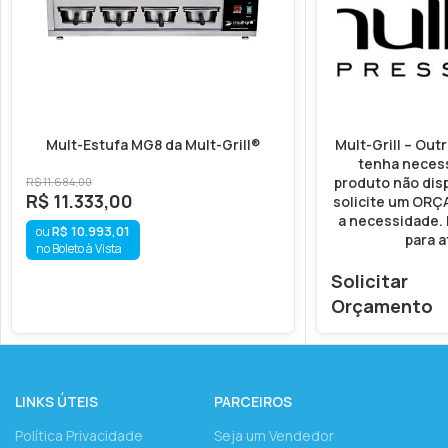
Mult-Estufa MG8 da Mult-Grill®
Mult-Grill – Out
tenha neces
produto não disp
R$
11.684,00
R$
11.333,00
solicite um OR
a necessidade.
R$
10.993,01
para a
no Boleto à Vista
Solicitar
Orçamento
LINKS ÚTEIS
PARCEIROS
Política Privacidade
Seja um Vendedor