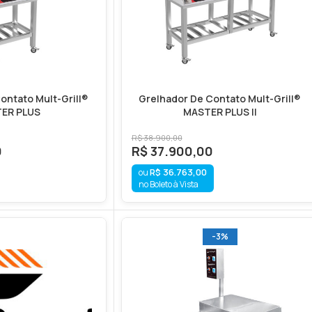
ontato Mult-Grill®
Grelhador De Contato Mult-Grill®
ER PLUS
MASTER PLUS II
R$
38.900,00
0
R$
37.900,00
R$
36.763,00
no Boleto à Vista
-3%