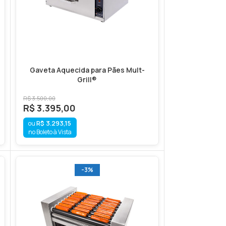
Gaveta Aquecida para Pães Mult-
Grill®
R$
3.500,00
R$
3.395,00
R$
3.293,15
no Boleto à Vista
-3%