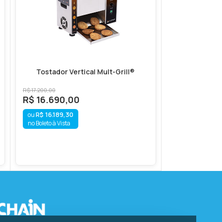
Tostador Vertical Mult-Grill®
R$
17.200,00
R$
16.690,00
R$
16.189,30
no Boleto à Vista