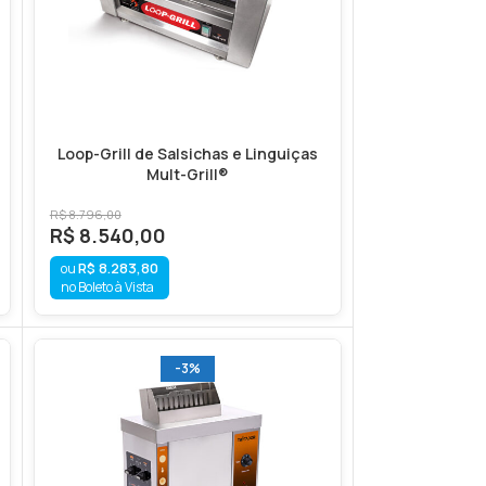
Loop-Grill de Salsichas e Linguiças
Mult-Grill®
R$
8.796,00
R$
8.540,00
R$
8.283,80
no Boleto à Vista
-3%