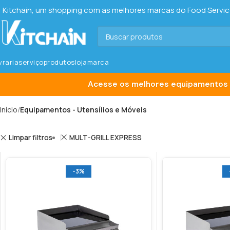
Kitchain, um shopping com as melhores marcas do Food Service 
ivraria
serviço
produtos
loja
marca
Acesse os melhores equipamentos 
Início
Equipamentos - Utensílios e Móveis
Limpar filtros
MULT-GRILL EXPRESS
-3%