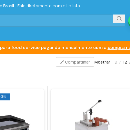
Brasil - Fale diretamente com o Lojista
para food service pagando mensalmente com a
compra na
Mostrar
9
12
🔗 Compartilhar
-3%