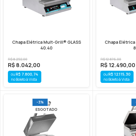
Chapa Elétrica Mult-Grill® GLASS
Chapa Elétrica
40.40
8
R$
8.292,00
R$
12.876,00
R$
8.042,00
R$
12.490,00
R$
7.800,74
R$
12.115,30
no Boleto à Vista
no Boleto à Vista
-3%
ESGOTADO