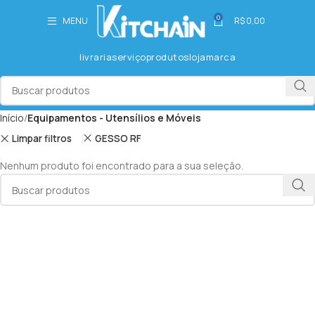
0
MENU
R$
0,00
livraria
serviço
produtos
loja
marca
Início
Equipamentos - Utensílios e Móveis
Limpar filtros
GESSO RF
Nenhum produto foi encontrado para a sua seleção.