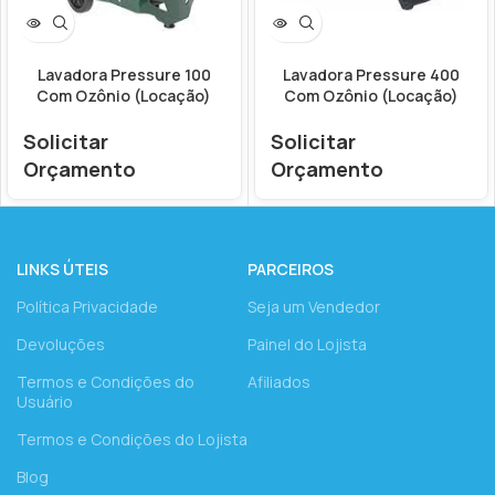
Lavadora Pressure 100
Lavadora Pressure 400
Com Ozônio (Locação)
Com Ozônio (Locação)
Solicitar
Solicitar
Orçamento
Orçamento
LINKS ÚTEIS
PARCEIROS
Política Privacidade
Seja um Vendedor
Devoluções
Painel do Lojista
Termos e Condições do
Afiliados
Usuário
Termos e Condições do Lojista
Blog