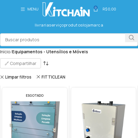
0
MENU
R$
0,00
livraria
serviço
produtos
loja
marca
Início
Equipamentos - Utensílios e Móveis
🔗 Compartilhar
Limpar filtros
FITTICLEAN
ESGOTADO