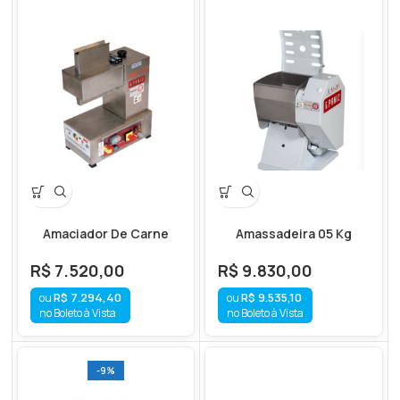
Amaciador De Carne
Amassadeira 05 Kg
R$
7.520,00
R$
9.830,00
R$
7.294,40
R$
9.535,10
no Boleto à Vista
no Boleto à Vista
-9%