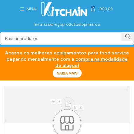
0
MENU
R$
0,00
livraria
serviço
produtos
loja
marca
Acesse os melhores equipamentos para food service
pagando mensalmente com a
compra na modalidade
de aluguel
SAIBA MAIS