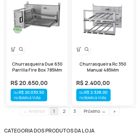
Churrasqueira Due 630
Churrasqueira Rc 350
Parrilla Fire Box 785Mm
Manual 485Mm
R$
20.650,00
R$
2.400,00
R$
20.030,50
R$
2.328,00
no Boleto à Vista
no Boleto à Vista
← Anterior
1
2
3
Próximo →
»
CATEGORIA DOS PRODUTOS DA LOJA