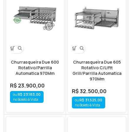
Churrasqueira Due 600
Churrasqueira Due 605
Rotativo/Parrilla
Rotativo C/Liftt
Automatica 970Mm
Grill/Parrilla Automatica
970Mm
R$
23.900,00
R$
32.500,00
R$
23.183,00
no Boleto à Vista
R$
31.525,00
no Boleto à Vista