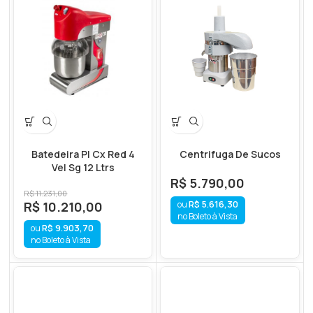
Batedeira Pl Cx Red 4
Centrifuga De Sucos
Vel Sg 12 Ltrs
R$
5.790,00
R$
11.231,00
R$
5.616,30
R$
10.210,00
no Boleto à Vista
R$
9.903,70
no Boleto à Vista