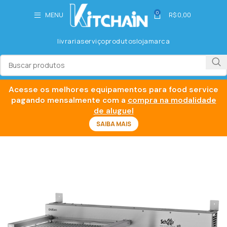
0
MENU
R$
0,00
livraria
serviço
produtos
loja
marca
Acesse os melhores equipamentos para food service
pagando mensalmente com a
compra na modalidade
de aluguel
SAIBA MAIS