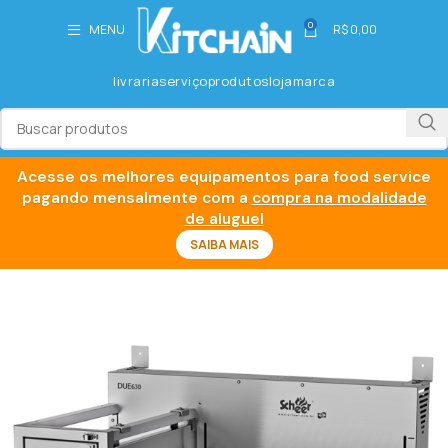
0
MENU
R$
0,00
livraria
serviço
produtos
loja
marca
Acesse os melhores equipamentos para food service
pagando mensalmente com a
compra na modalidade
de aluguel
SAIBA MAIS