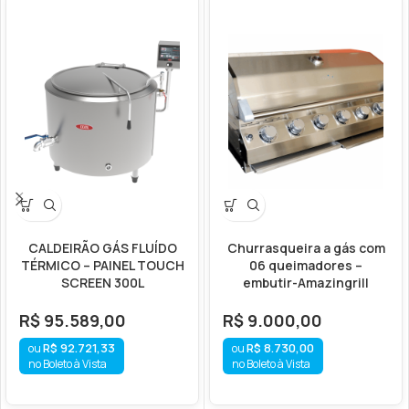
CALDEIRÃO GÁS FLUÍDO
Churrasqueira a gás com
TÉRMICO – PAINEL TOUCH
06 queimadores –
SCREEN 300L
embutir-Amazingrill
R$
95.589,00
R$
9.000,00
R$
92.721,33
R$
8.730,00
no Boleto à Vista
no Boleto à Vista