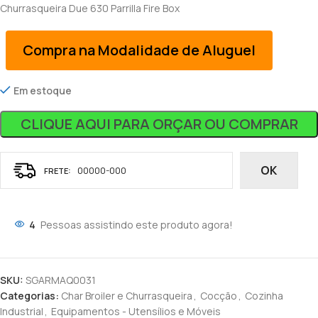
Churrasqueira Due 630 Parrilla Fire Box
Compra na Modalidade de Aluguel
Em estoque
CLIQUE AQUI PARA ORÇAR OU COMPRAR
OK
4
Pessoas assistindo este produto agora!
SKU:
SGARMAQ0031
Categorias:
Char Broiler e Churrasqueira
,
Cocção
,
Cozinha
Industrial
,
Equipamentos - Utensílios e Móveis