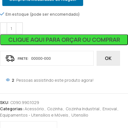
Em estoque (pode ser encomendado)
CLIQUE AQUI PARA ORÇAR OU COMPRAR
OK
2
Pessoas assistindo este produto agora!
SKU:
C090.990.1029
Categorias:
Acessório
,
Cozinha
,
Cozinha Industrial
,
Enxoval
,
Equipamentos - Utensílios e Móveis
,
Utensílio