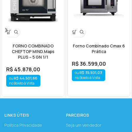
FORNO COMBINADO
Forno Combinado Cmax 6
CHEFTOP MIND.Maps
Prática
PLUS – 5 GN 1/1
R$
36.599,00
R$
45.878,00
R$
35.501,03
no Boleto à Vista
R$
44.501,66
no Boleto à Vista
LINKS ÚTEIS
PARCEIROS
Política Privacidade
Seja um Vendedor