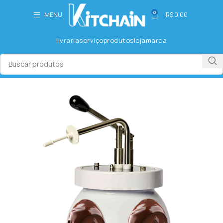
0
MENU
R$
0,00
livraria
serviço
produtos
loja
marca