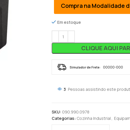
Compra na Modalidade d
Em estoque
CLIQUE AQUI PA
Simulador de Frete:
3
Pessoas assistindo este produt
SKU:
090.990.0978
Categorias:
Cozinha Industrial
,
Equipam