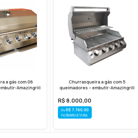
ra a gás com 06
Churrasqueira a gás com 5
mbutir-Amazingrill
queimadores – embutir-Amazingrill
R$
8.000,00
R$
7.760,00
no Boleto à Vista