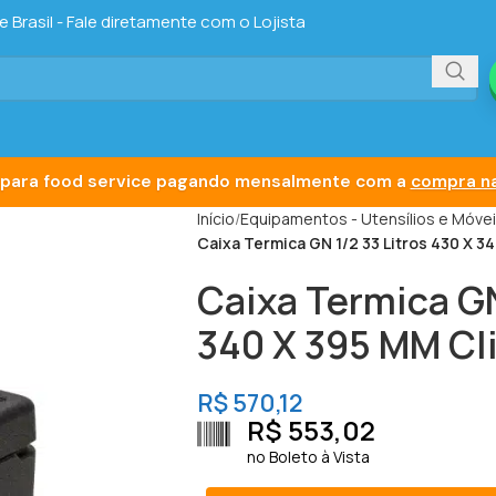
Brasil - Fale diretamente com o Lojista
para food service pagando mensalmente com a
compra na
Início
Equipamentos - Utensílios e Móve
Caixa Termica GN 1/2 33 Litros 430 X 3
Caixa Termica GN
340 X 395 MM Cli
R$
570,12
R$
553,02
no Boleto à Vista