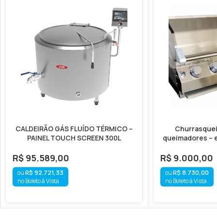
CALDEIRÃO GÁS FLUÍDO TÉRMICO –
Churrasquei
PAINEL TOUCH SCREEN 300L
queimadores – e
R$
95.589,00
R$
9.000,00
R$
92.721,33
R$
8.730,00
no Boleto à Vista
no Boleto à Vista