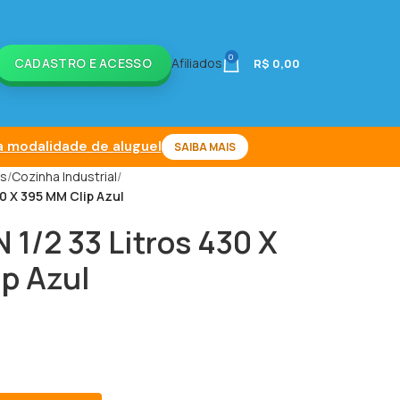
0
CADASTRO E ACESSO
Afiliados
R$
0,00
 modalidade de aluguel
SAIBA MAIS
is
Cozinha Industrial
40 X 395 MM Clip Azul
 1/2 33 Litros 430 X
p Azul