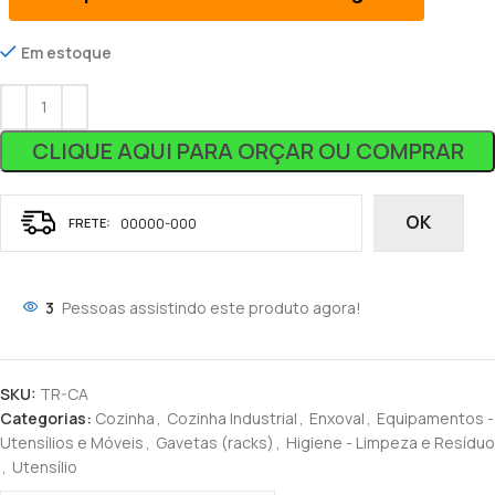
Em estoque
CLIQUE AQUI PARA ORÇAR OU COMPRAR
OK
3
Pessoas assistindo este produto agora!
SKU:
TR-CA
Categorias:
Cozinha
,
Cozinha Industrial
,
Enxoval
,
Equipamentos -
Utensílios e Móveis
,
Gavetas (racks)
,
Higiene - Limpeza e Resíduo
,
Utensílio