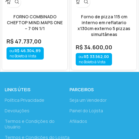
FORNO COMBINADO
Forno de pizza 115 cm
CHEFTOP MIND.MAPS ONE
interno em reflatario
– 7 GN 1/1
x130cm externo 5 pizzas
simultâneas
R$
47.737,00
R$
34.600,00
R$
46.304,89
no Boleto à Vista
R$
33.562,00
no Boleto à Vista
LINKS ÚTEIS
PARCEIROS
Política Privacidade
Seja um Vendedor
Devoluções
Painel do Lojista
Termos e Condições do
Afiliados
Usuário
Termos e Condições do Lojista