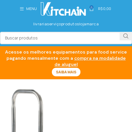
0
MENU
R$
0,00
livraria
serviço
produtos
loja
marca
Acesse os melhores equipamentos para food service
pagando mensalmente com a
compra na modalidade
de aluguel
SAIBA MAIS