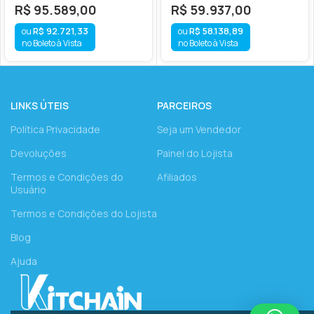
R$
95.589,00
R$
59.937,00
R$
92.721,33
R$
58.138,89
no Boleto à Vista
no Boleto à Vista
LINKS ÚTEIS
PARCEIROS
Política Privacidade
Seja um Vendedor
Devoluções
Painel do Lojista
Termos e Condições do
Afiliados
Usuário
Termos e Condições do Lojista
Blog
Ajuda