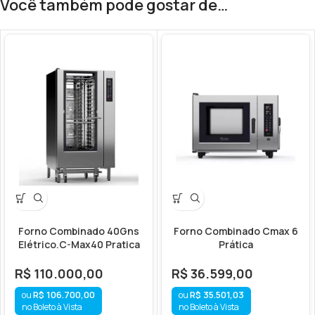
Você também pode gostar de…
Forno Combinado 40Gns
Forno Combinado Cmax 6
Elétrico.C-Max40 Pratica
Prática
R$
110.000,00
R$
36.599,00
R$
106.700,00
R$
35.501,03
no Boleto à Vista
no Boleto à Vista