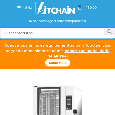
0
MENU
R$
0,00
livraria
serviço
produtos
loja
marca
Acesse os melhores equipamentos para food service
pagando mensalmente com a
compra na modalidade
de aluguel
SAIBA MAIS