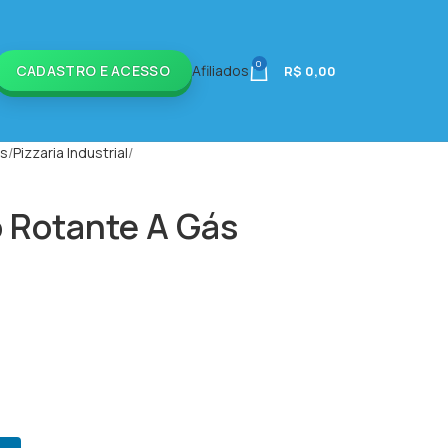
0
CADASTRO E ACESSO
Afiliados
R$
0,00
is
Pizzaria Industrial
o Rotante A Gás