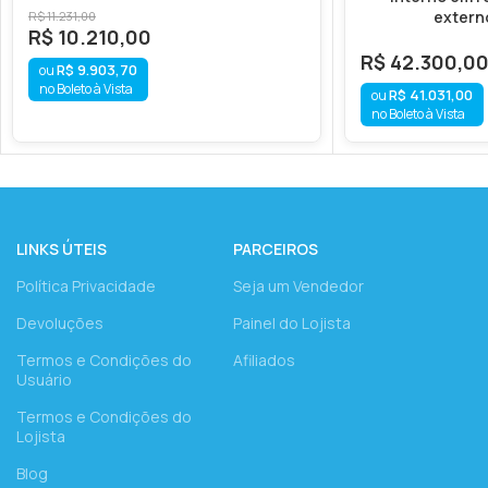
externo
R$
11.231,00
R$
10.210,00
R$
42.300,0
R$
9.903,70
no Boleto à Vista
R$
41.031,00
no Boleto à Vista
LINKS ÚTEIS
PARCEIROS
Política Privacidade
Seja um Vendedor
Devoluções
Painel do Lojista
Termos e Condições do
Afiliados
Usuário
Termos e Condições do
Lojista
Blog