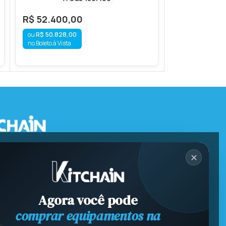
R$
52.400,00
R$
88.900,
R$
50.828,00
R$
86.233,
no Boleto à Vista
no Boleto à Vista
✕
Agora você pode
comprar equipamentos na