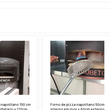
 napolitano 150 cm
Forno de pizza napolitano 50cm
flatario x 170cm
interno em inox x 60cm externo