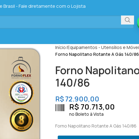
Brasil - Fale diretamente com o Lojista
Início
Equipamentos - Utensílios e Móve
Forno Napolitano Rotante A Gás 140/86
Forno Napolitan
140/86
R$
72.900,00
R$
70.713,00
no Boleto à Vista
Forno Napolitano Rotante A Gás 140/86