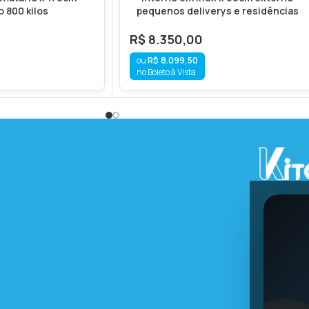
 800 kilos
pequenos deliverys e residências
0
R$
8.350,00
R$
8.099,50
no Boleto à Vista