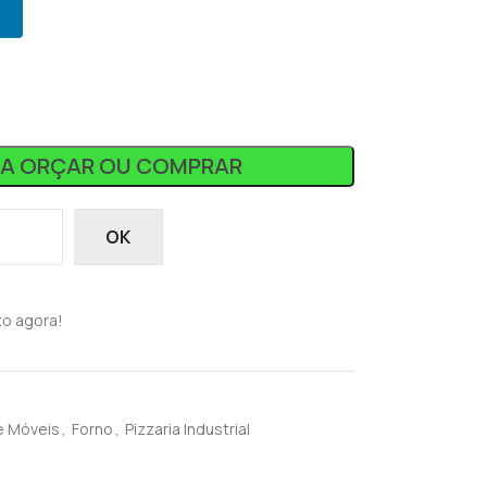
RA ORÇAR OU COMPRAR
OK
to agora!
e Móveis
,
Forno
,
Pizzaria Industrial