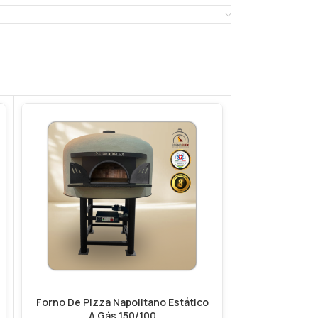
Forno De Pizza Napolitano Estático
Forno De Piz
A Gás 150/100
F