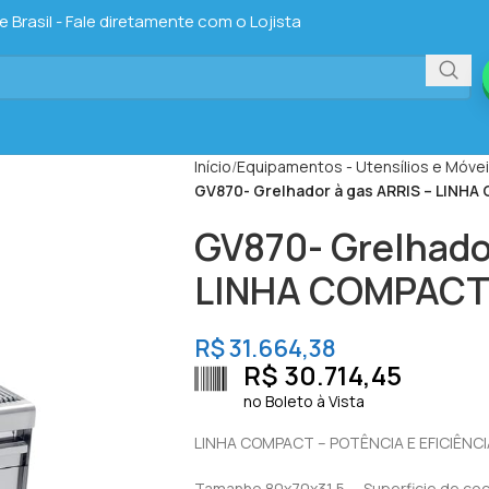
Brasil - Fale diretamente com o Lojista
Início
Equipamentos - Utensílios e Móve
GV870- Grelhador à gas ARRIS – LINHA
GV870- Grelhado
LINHA COMPACT (
R$
31.664,38
R$
30.714,45
no Boleto à Vista
LINHA COMPACT – POTÊNCIA E EFICIÊNC
Tamanho 80x70x31,5 – Superficie de co