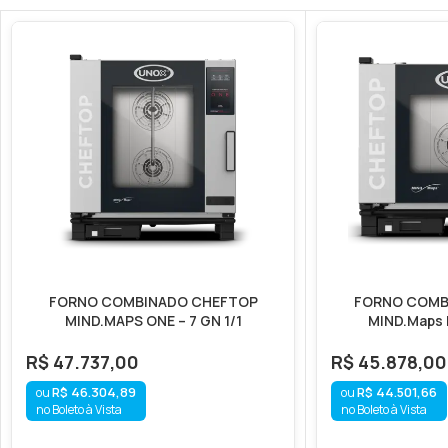
FORNO COMBINADO CHEFTOP
FORNO COMB
MIND.MAPS ONE – 7 GN 1/1
MIND.Maps P
R$
47.737,00
R$
45.878,00
R$
46.304,89
R$
44.501,66
no Boleto à Vista
no Boleto à Vista