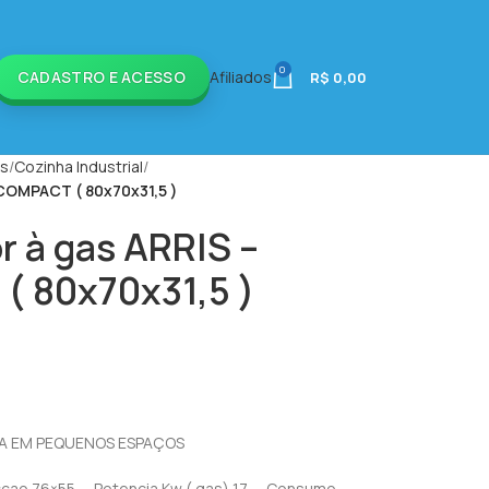
0
CADASTRO E ACESSO
Afiliados
R$
0,00
is
Cozinha Industrial
 COMPACT ( 80x70x31,5 )
r à gas ARRIS –
 80x70x31,5 )
IA EM PEQUENOS ESPAÇOS
cçao 76×55 – Potencia Kw ( gas) 17 – Consumo