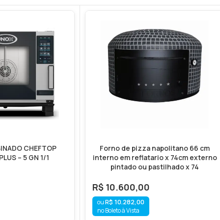
INADO CHEFTOP
Forno de pizza napolitano 66 cm
LUS – 5 GN 1/1
interno em reflatario x 74cm externo
pintado ou pastilhado x 74
R$
10.600,00
R$
10.282,00
no Boleto à Vista