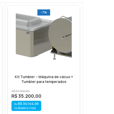
-7%
Kit Tumbler – Máquina de vácuo +
Lincat Ci
Tumbler para temperados
F
R$
37.900,00
R$
56.266,
R$
35.200,00
R$
54.578,
R$
34.144,00
no Boleto à Vista
no Boleto à Vista