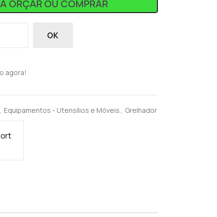
RA ORÇAR OU COMPRAR
OK
o agora!
,
Equipamentos - Utensílios e Móveis
,
Grelhador
port