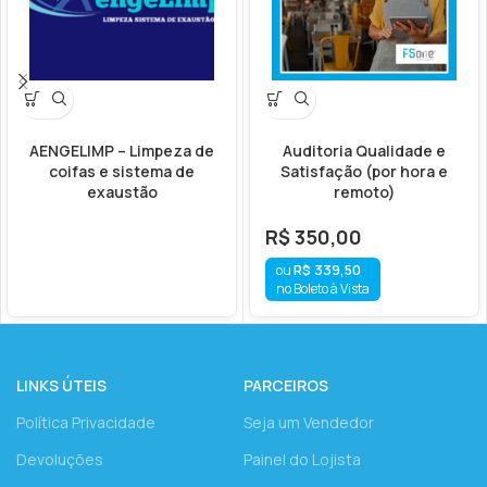
AENGELIMP – Limpeza de
Auditoria Qualidade e
coifas e sistema de
Satisfação (por hora e
exaustão
remoto)
R$
350,00
R$
339,50
no Boleto à Vista
LINKS ÚTEIS
PARCEIROS
Política Privacidade
Seja um Vendedor
Devoluções
Painel do Lojista