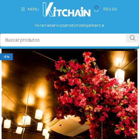
0
MENU
R$
0,00
livraria
serviço
produtos
loja
marca
-8%