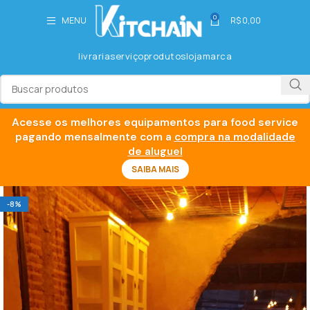
0
MENU
R$
0,00
livraria
serviço
produtos
loja
marca
Acesse os melhores equipamentos para food service
pagando mensalmente com a
compra na modalidade
de aluguel
SAIBA MAIS
-8%