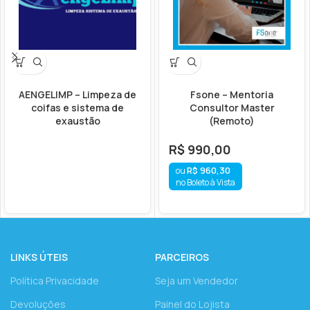
AENGELIMP – Limpeza de
Fsone – Mentoria
coifas e sistema de
Consultor Master
exaustão
(Remoto)
R$
990,00
R$
960,30
no Boleto à Vista
LINKS ÚTEIS
PARCEIROS
Política Privacidade
Seja um Vendedor
Devoluções
Painel do Lojista