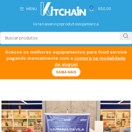
0
MENU
R$
0,00
livraria
serviço
produtos
loja
marca
Acesse os melhores equipamentos para food service
pagando mensalmente com a
compra na modalidade
de aluguel
SAIBA MAIS