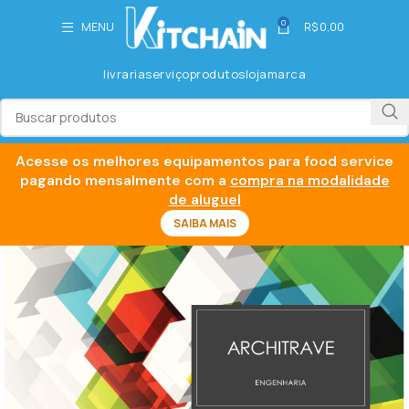
0
MENU
R$
0,00
livraria
serviço
produtos
loja
marca
Acesse os melhores equipamentos para food service
pagando mensalmente com a
compra na modalidade
de aluguel
SAIBA MAIS