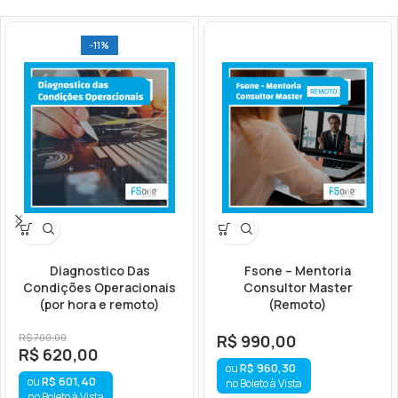
-11%
Diagnostico Das
Fsone – Mentoria
Condições Operacionais
Consultor Master
(por hora e remoto)
(Remoto)
R$
700,00
R$
990,00
R$
620,00
R$
960,30
R$
601,40
no Boleto à Vista
no Boleto à Vista