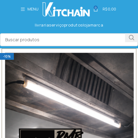
0
MENU
R$
0,00
livraria
serviço
produtos
loja
marca
-10%