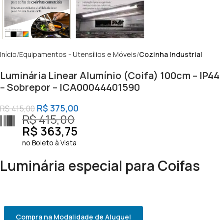
Início
Equipamentos - Utensílios e Móveis
Cozinha Industrial
Luminária Linear Alumínio (Coifa) 100cm – IP44
– Sobrepor – ICA00044401590
R$
375,00
R$
415,00
R$
415,00
R$
363,75
no Boleto à Vista
Luminária especial para Coifas
Compra na Modalidade de Aluguel