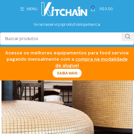
0
MENU
R$
0,00
livraria
serviço
produtos
loja
marca
Acesse os melhores equipamentos para food service
pagando mensalmente com a
compra na modalidade
de aluguel
SAIBA MAIS