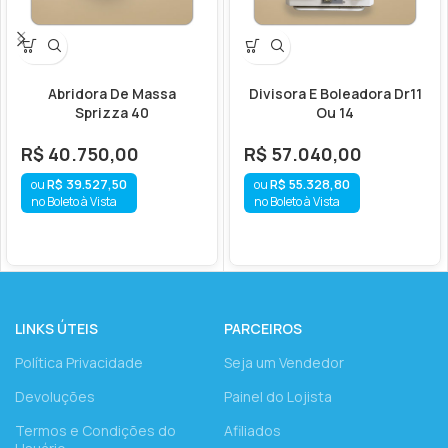
Abridora De Massa
Divisora E Boleadora Dr11
Sprizza 40
Ou 14
R$
40.750,00
R$
57.040,00
R$
39.527,50
R$
55.328,80
no Boleto à Vista
no Boleto à Vista
LINKS ÚTEIS
PARCEIROS
Política Privacidade
Seja um Vendedor
Devoluções
Painel do Lojista
Termos e Condições do
Afiliados