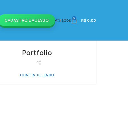
0
CADASTRO E ACESSO
Afiliados
R$
0,00
Portfolio
CONTINUE LENDO