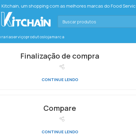
Kitchain, um shopping com as melhores marcas do Food Service 
ivraria
serviço
produtos
loja
marca
Finalização de compra
CONTINUE LENDO
Compare
CONTINUE LENDO