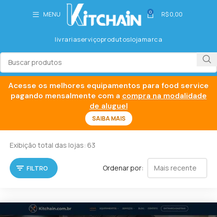
0
MENU
R$
0,00
livraria
serviço
produtos
loja
marca
Acesse os melhores equipamentos para food service
pagando mensalmente com a
compra na modalidade
de aluguel
SAIBA MAIS
Exibição total das lojas: 63
Ordenar por:
FILTRO