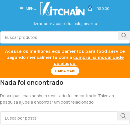
0
MENU
R$
0,00
livraria
serviço
produtos
loja
marca
Acesse os melhores equipamentos para food service
pagando mensalmente com a
compra na modalidade
de aluguel
SAIBA MAIS
Nada foi encontrado
Desculpas, mas nenhum resultado foi encontrado. Talvez a
pesquisa ajude a encontrar um post relacionado.