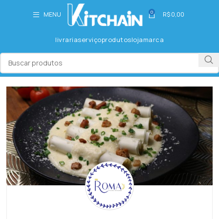
0
MENU
R$
0,00
livraria
serviço
produtos
loja
marca