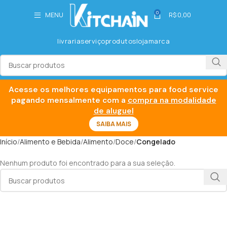
0
MENU
R$
0,00
livraria
serviço
produtos
loja
marca
Acesse os melhores equipamentos para food service
pagando mensalmente com a
compra na modalidade
de aluguel
SAIBA MAIS
Início
Alimento e Bebida
Alimento
Doce
Congelado
Nenhum produto foi encontrado para a sua seleção.