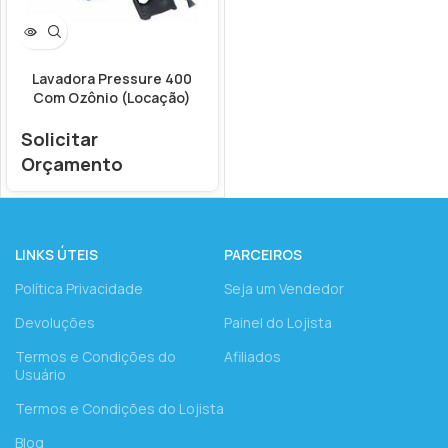
Lavadora Pressure 400
Com Ozônio (Locação)
Solicitar
Orçamento
LINKS ÚTEIS
PARCEIROS
Política Privacidade
Seja um Vendedor
Devoluções
Painel do Lojista
Termos e Condições do
Afiliados
Usuário
Termos e Condições do Lojista
Blog