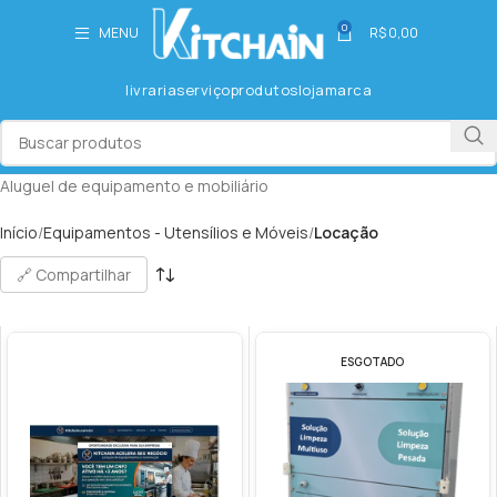
0
MENU
R$
0,00
livraria
serviço
produtos
loja
marca
Aluguel de equipamento e mobiliário
Início
Equipamentos - Utensílios e Móveis
Locação
🔗 Compartilhar
ESGOTADO