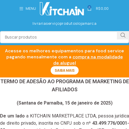
0
MENU
R$
0,00
livraria
serviço
produtos
loja
marca
Acesse os melhores equipamentos para food service
pagando mensalmente com a
compra na modalidade
de aluguel
SAIBA MAIS
TERMO DE ADESÃO AO PROGRAMA DE MARKETING DE
AFILIADOS
(Santana de Parnaíba, 15 de janeiro de 2025)
De um lado
a KITCHAIN MARKETPLACE LTDA, pessoa jurídica
de direito privado, inscrita no CNPJ sob o nº
43.499.776/0001-