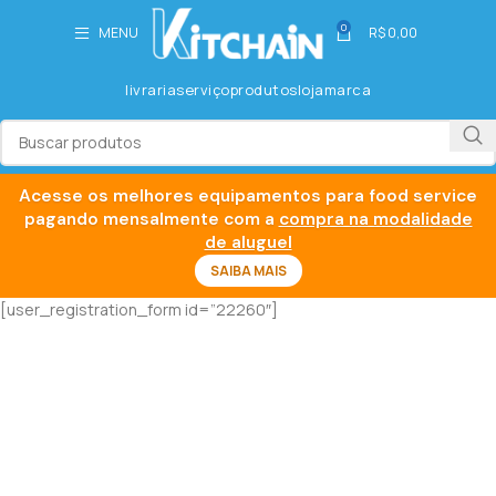
0
MENU
R$
0,00
livraria
serviço
produtos
loja
marca
Acesse os melhores equipamentos para food service
pagando mensalmente com a
compra na modalidade
de aluguel
SAIBA MAIS
[user_registration_form id=”22260″]