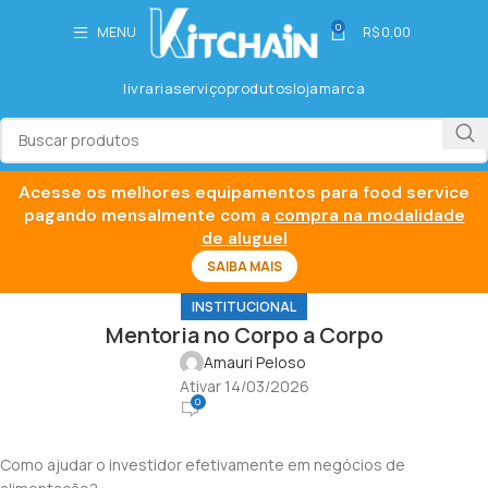
0
MENU
R$
0,00
livraria
serviço
produtos
loja
marca
Acesse os melhores equipamentos para food service
pagando mensalmente com a
compra na modalidade
de aluguel
SAIBA MAIS
INSTITUCIONAL
Mentoria no Corpo a Corpo
Amauri Peloso
Ativar 14/03/2026
0
Como ajudar o investidor efetivamente em negócios de