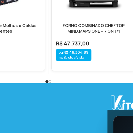
e Molhos e Caldas
FORNO COMBINADO CHEFTOP
entes
MIND.MAPS ONE – 7 GN 1/1
R$
47.737,00
R$
46.304,89
no Boleto à Vista