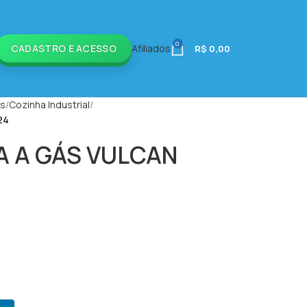
0
CADASTRO E ACESSO
Afiliados
R$
0,00
is
Cozinha Industrial
24
A A GÁS VULCAN