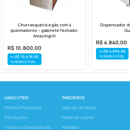
Churrasqueira a gás com 4
Dispensador d
queimadores – gabinete fechado-
Qu
Amazingrill
R$
4.840,00
R$
10.800,00
R$
4.694,80
no Boleto à Vista
R$
10.476,00
no Boleto à Vista
LINKS ÚTEIS
PARCEIROS
Política Privacidade
Seja um Vendedor
Devoluções
Painel do Lojista
Termos e Condições do
Afiliados