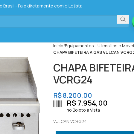
Brasil - Fale diretamente com o Lojista
Início
Equipamentos - Utensílios e Móve
CHAPA BIFETEIRA A GÁS VULCAN VCRG
CHAPA BIFETEIR
VCRG24
R$
8.200,00
R$
7.954,00
no Boleto à Vista
VULCAN VCRG24