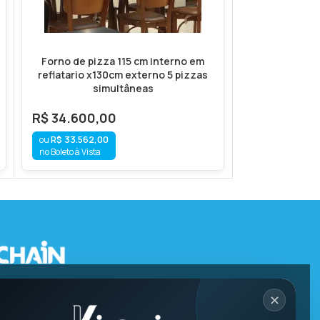
Forno de pizza 115 cm interno em
Forno de pi
reflatario x130cm externo 5 pizzas
interno em re
simultâneas
pintado 
R$
34.600,00
R$
10.600,
R$
33.562,00
R$
10.282,
no Boleto à Vista
no Boleto à Vista
✕