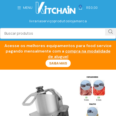
0
MENU
R$
0,00
livraria
serviço
produtos
loja
marca
Acesse os melhores equipamentos para food service
pagando mensalmente com a
compra na modalidade
de aluguel
SAIBA MAIS