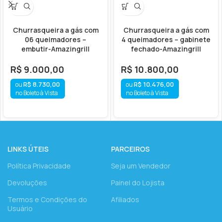
Churrasqueira a gás com
Churrasqueira a gás com
06 queimadores –
4 queimadores – gabinete
embutir-Amazingrill
fechado-Amazingrill
R$
9.000,00
R$
10.800,00
R$
8.730,00
R$
10.476,00
no Boleto à Vista
no Boleto à Vista
LINKS ÚTEIS
PARCEIROS
Política Privacidade
Seja um Vendedor
Devoluções
Painel do Lojista
Termos e Condições do
Afiliados
Usuário