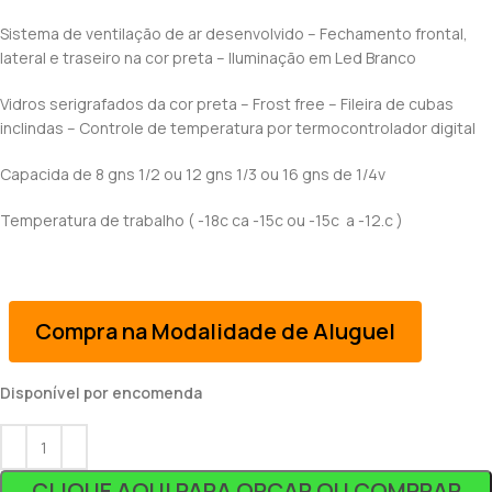
Sistema de ventilação de ar desenvolvido – Fechamento frontal,
lateral e traseiro na cor preta – Iluminação em Led Branco
Vidros serigrafados da cor preta – Frost free – Fileira de cubas
inclindas – Controle de temperatura por termocontrolador digital
Capacida de 8 gns 1/2 ou 12 gns 1/3 ou 16 gns de 1/4v
Temperatura de trabalho ( -18c ca -15c ou -15c a -12.c )
Compra na Modalidade de Aluguel
Disponível por encomenda
CLIQUE AQUI PARA ORÇAR OU COMPRAR