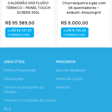
CALDEIRÃO GÁS FLUÍDO
Churrasqueira a gás com
TÉRMICO – PAINEL TOUCH
06 queimadores –
SCREEN 300L
embutir-Amazingrill
R$
95.589,00
R$
9.000,00
R$
92.721,33
R$
8.730,00
no Boleto à Vista
no Boleto à Vista
LINKS ÚTEIS
PARCEIROS
Política Privacidade
Seja um Vendedor
Devoluções
Painel do Lojista
Termos e Condições do
Afiliados
Usuário
Termos e Condições do Lojista
Blog