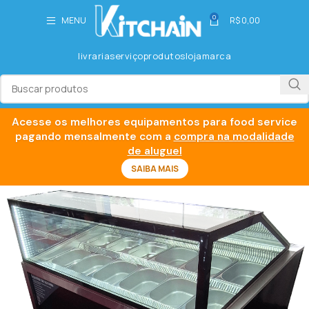
0
MENU
R$
0,00
livraria
serviço
produtos
loja
marca
Acesse os melhores equipamentos para food service
pagando mensalmente com a
compra na modalidade
de aluguel
SAIBA MAIS