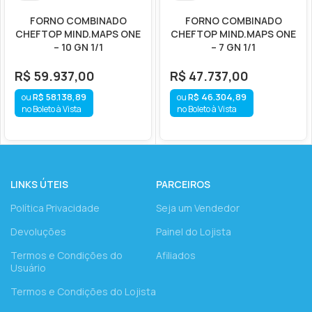
FORNO COMBINADO
FORNO COMBINADO
CHEFTOP MIND.MAPS ONE
CHEFTOP MIND.MAPS ONE
– 10 GN 1/1
– 7 GN 1/1
R$
59.937,00
R$
47.737,00
R$
58.138,89
R$
46.304,89
no Boleto à Vista
no Boleto à Vista
LINKS ÚTEIS
PARCEIROS
Política Privacidade
Seja um Vendedor
Devoluções
Painel do Lojista
Termos e Condições do
Afiliados
Usuário
Termos e Condições do Lojista