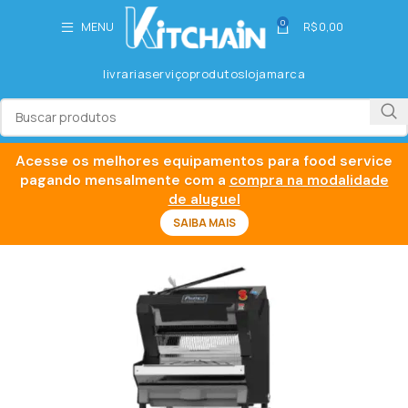
0
MENU
R$
0,00
livraria
serviço
produtos
loja
marca
Acesse os melhores equipamentos para food service
pagando mensalmente com a
compra na modalidade
de aluguel
SAIBA MAIS