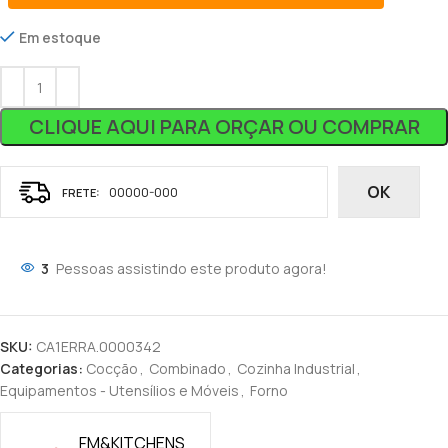
Em estoque
CLIQUE AQUI PARA ORÇAR OU COMPRAR
OK
3
Pessoas assistindo este produto agora!
SKU:
CA1ERRA.0000342
Categorias:
Cocção
,
Combinado
,
Cozinha Industrial
,
Equipamentos - Utensílios e Móveis
,
Forno
FM&KITCHENS