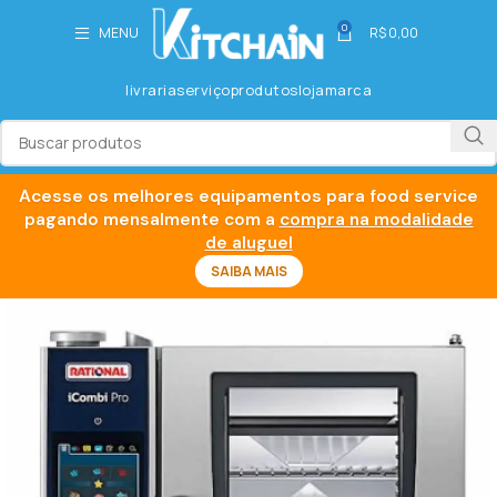
0
MENU
R$
0,00
livraria
serviço
produtos
loja
marca
Acesse os melhores equipamentos para food service
pagando mensalmente com a
compra na modalidade
de aluguel
SAIBA MAIS