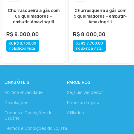
Churrasqueira a gás com
Churrasqueira a gás com
06 queimadores –
5 queimadores – embutir-
embutir-Amazingrill
Amazingrill
R$
9.000,00
R$
8.000,00
R$
8.730,00
R$
7.760,00
no Boleto à Vista
no Boleto à Vista
LINKS ÚTEIS
PARCEIROS
Política Privacidade
Seja um Vendedor
Devoluções
Painel do Lojista
Termos e Condições do
Afiliados
Usuário
Termos e Condições do Lojista