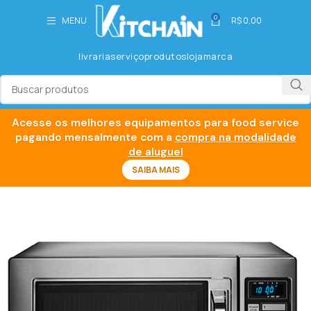
0
MENU
R$
0,00
livraria
serviço
produtos
loja
marca
Acesse os melhores equipamentos para food service
pagando mensalmente com a
compra na modalidade
de aluguel
SAIBA MAIS