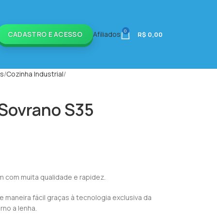
0
CADASTRO E ACESSO
Afiliados
R$
0,00
is
Cozinha Industrial
 Sovrano S35
cm com muita qualidade e rapidez.
 maneira fácil graças à tecnologia exclusiva da
rno a lenha.