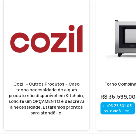
Cozil – Outros Produtos – Caso
Forno Combina
tenha necessidade de algum
produto não disponível em Kitchain,
R$
36.599,00
solicite um ORÇAMENTO e descreva
R$
35.501,03
a necessidade. Estaremos prontos
no Boleto à Vista
para atendê-lo.