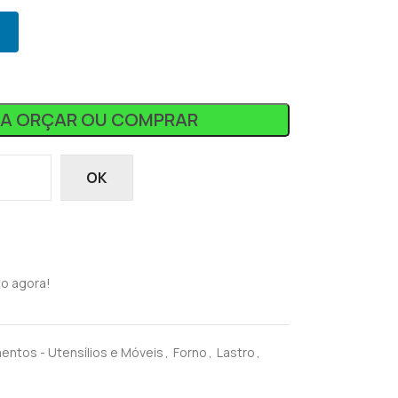
RA ORÇAR OU COMPRAR
OK
o agora!
entos - Utensílios e Móveis
,
Forno
,
Lastro
,