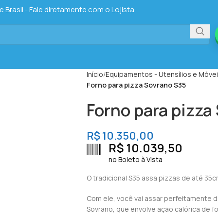
Brasil - Fale diretamente com o Lojista
Início
Equipamentos - Utensílios e Móve
Forno para pizza Sovrano S35
Forno para pizza
R$
10.350,00
R$
10.039,50
no Boleto à Vista
O tradicional S35 assa pizzas de até 35
Com ele, você vai assar perfeitamente de
Sovrano, que envolve ação calórica de fo