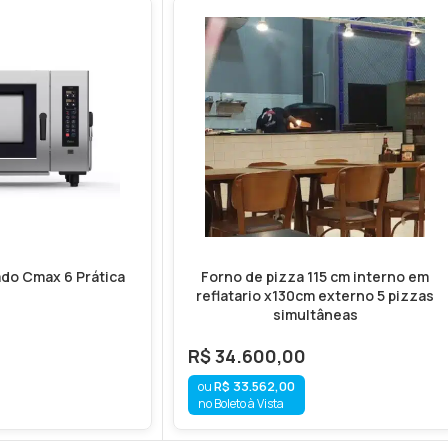
do Cmax 6 Prática
Forno de pizza 115 cm interno em
reflatario x130cm externo 5 pizzas
simultâneas
R$
34.600,00
R$
33.562,00
no Boleto à Vista