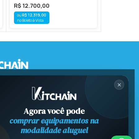
R$
12.700,00
R$
10.600,
R$
12.319,00
R$
10.282,
no Boleto à Vista
no Boleto à Vista
✕
Agora você pode
comprar equipamentos na
modalidade aluguel