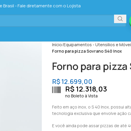
Brasil - Fale diretamente com o Lojista
Início
Equipamentos - Utensílios e Móve
Forno para pizza Sovrano S40 Inox
Forno para pizza
R$
12.699,00
R$
12.318,03
no Boleto à Vista
Feito em aço inox, o S 40 Inox, possui 
tecnologia exclusiva que envolve ação ca
E você ainda pode assar pizzas de até 