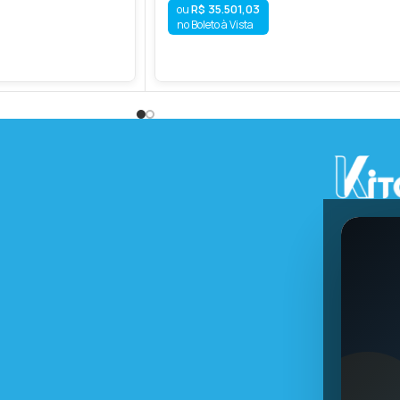
R$
35.501,03
no Boleto à Vista