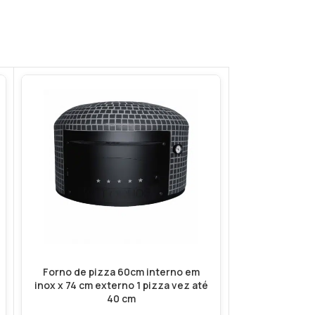
Forno de pizza 60cm interno em
Forno de pi
inox x 74 cm externo 1 pizza vez até
interno em re
40 cm
pintado 