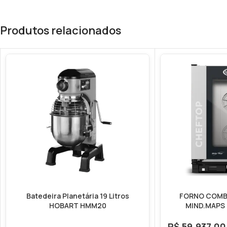
Produtos relacionados
Batedeira Planetária 19 Litros
FORNO COMB
HOBART HMM20
MIND.MAPS O
R$
59.937,00