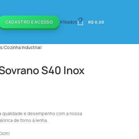
0
CADASTRO E ACESSO
Afiliados
R$
0,00
is
Cozinha Industrial
 Sovrano S40 Inox
alta qualidade e desempenho com a nossa
lórica de forno à lenha.
40cm!