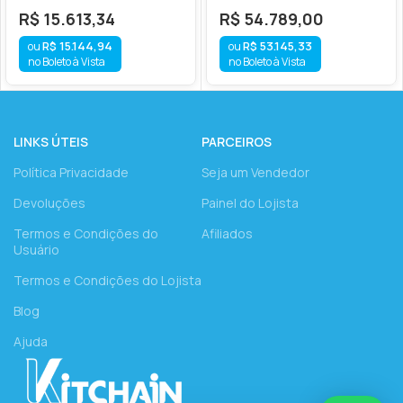
R$
15.613,34
R$
54.789,00
R$
15.144,94
R$
53.145,33
no Boleto à Vista
no Boleto à Vista
LINKS ÚTEIS
PARCEIROS
Política Privacidade
Seja um Vendedor
Devoluções
Painel do Lojista
Termos e Condições do
Afiliados
Usuário
Termos e Condições do Lojista
Blog
Ajuda