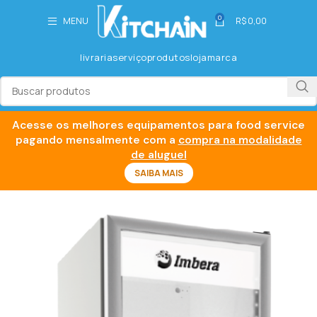
0
MENU
R$
0,00
livraria
serviço
produtos
loja
marca
Acesse os melhores equipamentos para food service
pagando mensalmente com a
compra na modalidade
de aluguel
SAIBA MAIS