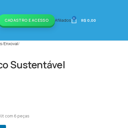
0
CADASTRO E ACESSO
Afiliados
R$
0,00
is
Enxoval
co Sustentável
Kit com 6 peças