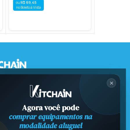
R$
69,45
no Boleto à Vista
R$
86,72
no Boleto à Vista
✕
Agora você pode
comprar equipamentos na
modalidade aluguel