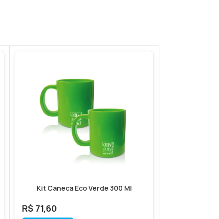
Kit Caneca Eco Verde 300 Ml
Kit Copo Ec
R$
71,60
R$
89,40