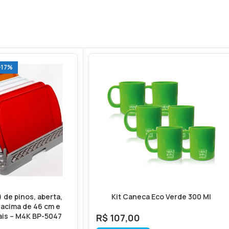
-17%
 de pinos, aberta,
Kit Caneca Eco Verde 300 Ml
 acima de 46 cm e
ais – M4K BP-5047
R$
107,00