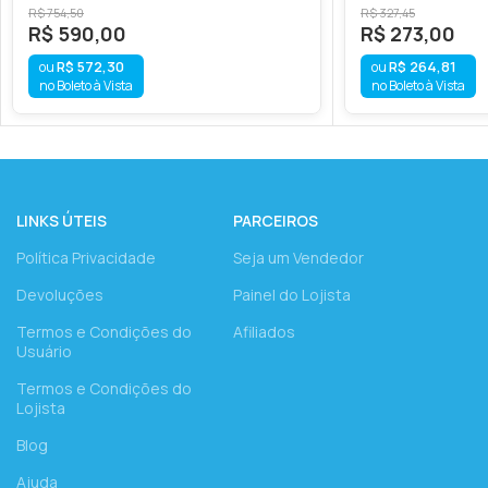
R$
754,50
R$
327,45
R$
590,00
R$
273,00
R$
572,30
R$
264,81
no Boleto à Vista
no Boleto à Vista
LINKS ÚTEIS
PARCEIROS
Política Privacidade
Seja um Vendedor
Devoluções
Painel do Lojista
Termos e Condições do
Afiliados
Usuário
Termos e Condições do
Lojista
Blog
Ajuda