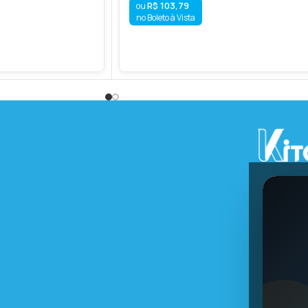
R$
103,79
no Boleto à Vista