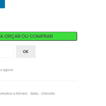
RA ORÇAR OU COMPRAR
OK
o agora!
ensílios e Móveis
,
Salão
,
Utensílio