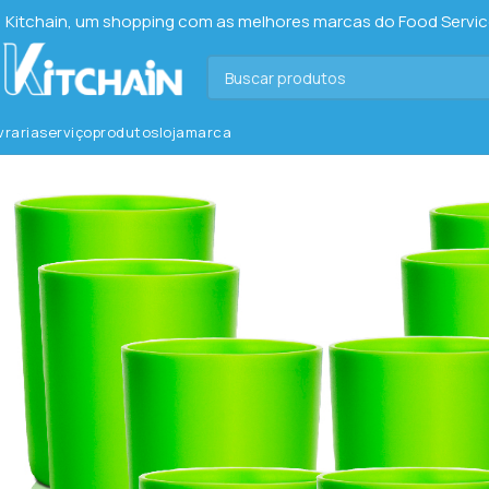
Kitchain, um shopping com as melhores marcas do Food Service 
ivraria
serviço
produtos
loja
marca