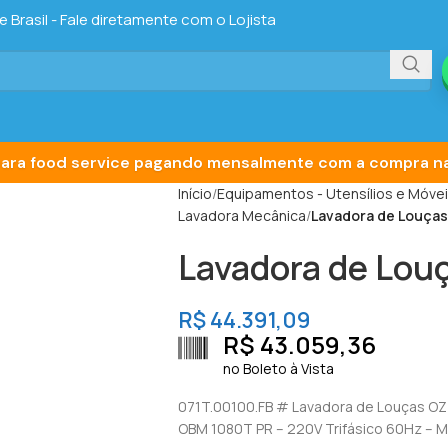
Brasil - Fale diretamente com o Lojista
ara food service pagando mensalmente com a compra na
Início
Equipamentos - Utensílios e Móve
Lavadora Mecânica
Lavadora de Louça
Lavadora de Lou
R$
44.391,09
R$
43.059,36
no Boleto à Vista
071T.00100.FB # Lavadora de Louças OZT
OBM 1080T PR – 220V Trifásico 60Hz –