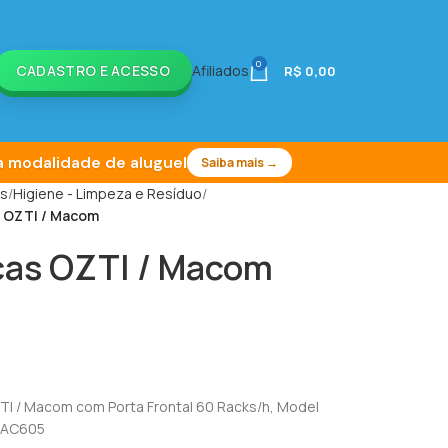
0
CADASTRO E ACESSO
Afiliados
R$
0,00
 modalidade de aluguel
Saiba mais →
is
Higiene - Limpeza e Resíduo
s OZTI / Macom
ças OZTI / Macom
I / Macom com Porta Frontal 60 Racks/h, Model
 MAC605