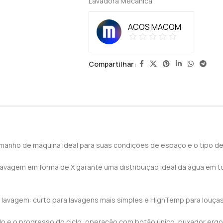
Lavadora Mecânica
ACOS MACOM
Compartilhar:
nho de máquina ideal para suas condições de espaço e o tipo de l
agem em forma de X garante uma distribuição ideal da água em to
e lavagem: curto para lavagens mais simples e HighTemp para louça
do e o progresso do ciclo, operação com botão único, puxador er