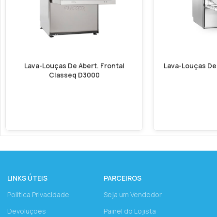
Lava-Louças De Abert. Frontal
Lava-Louças De 
Classeq D3000
LINKS ÚTEIS
PARCEIROS
Política Privacidade
Seja um Vendedor
Devoluções
Painel do Lojista