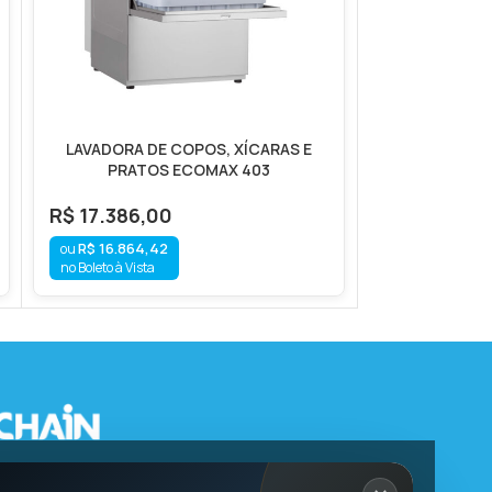
LAVADORA DE COPOS, XÍCARAS E
LAVADORA DE
PRATOS ECOMAX 403
POR
R$
17.386,00
R$
16.864,42
no Boleto à Vista