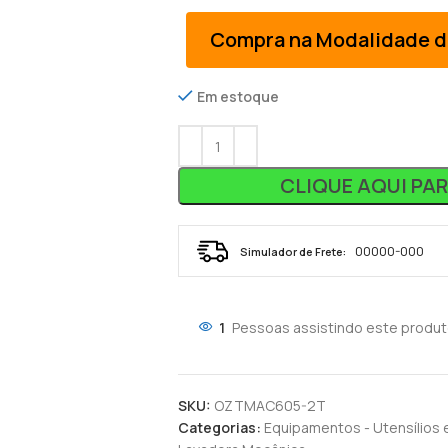
Compra na Modalidade d
Em estoque
CLIQUE AQUI PA
Simulador de Frete:
1
Pessoas assistindo este produt
SKU:
OZTMAC605-2T
Categorias:
Equipamentos - Utensílios 