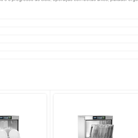
os de limpeza perfeitos e oferece a máxima garantia de higienizaç