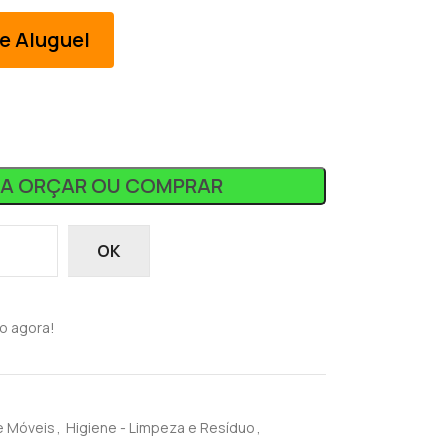
e Aluguel
RA ORÇAR OU COMPRAR
OK
o agora!
e Móveis
,
Higiene - Limpeza e Resíduo
,