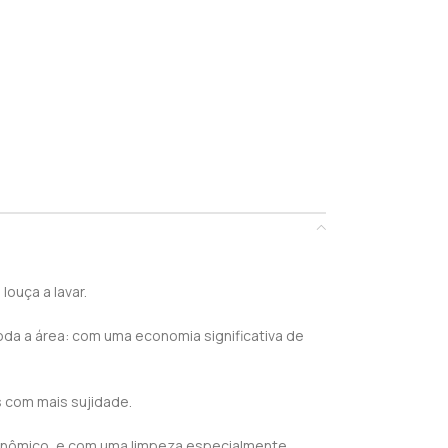
ouça a lavar.
da a área: com uma economia significativa de
s com mais sujidade.
gonômico, e com uma limpeza especialmente