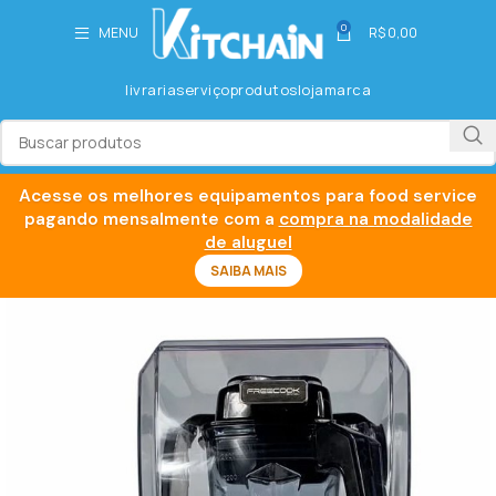
0
MENU
R$
0,00
livraria
serviço
produtos
loja
marca
Acesse os melhores equipamentos para food service
pagando mensalmente com a
compra na modalidade
de aluguel
SAIBA MAIS