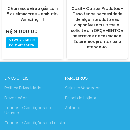
Churrasqueira a gás com
Cozil – Outros Produtos –
5 queimadores – embutir-
Caso tenha necessidade
Amazingrill
de algum produto não
disponível em Kitchain,
solicite um ORÇAMENTO e
R$
8.000,00
descreva a necessidade.
R$
7.760,00
Estaremos prontos para
no Boleto à Vista
atendê-lo.
LINKS ÚTEIS
PARCEIROS
Política Privacidade
Seja um Vendedor
Devoluções
Painel do Lojista
Termos e Condições do
Afiliados
Usuário
Termos e Condições do Lojista