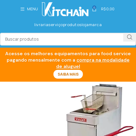
0
MENU
R$
0,00
livraria
serviço
produtos
loja
marca
Acesse os melhores equipamentos para food service
pagando mensalmente com a
compra na modalidade
de aluguel
SAIBA MAIS