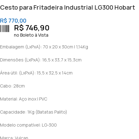
Cesto para Fritadeira Industrial LG300 Hobart
R$
770,00
R$
746,90
no Boleto à Vista
Embalagem (LxPxA): 70 x 20 x 30cm | 1,14Kg
Dimensões (LxPxA): 16,5 x 33,7 x 15,3cm
Área útil: (LxPxA): 15,5 x 32,5 x 14cm
Cabo: 28cm
Material: Aço inox | PVC
Capacidade: 1Kg (Batatas Palito)
Modelo compatível: LG-300
Marca: Vulcan