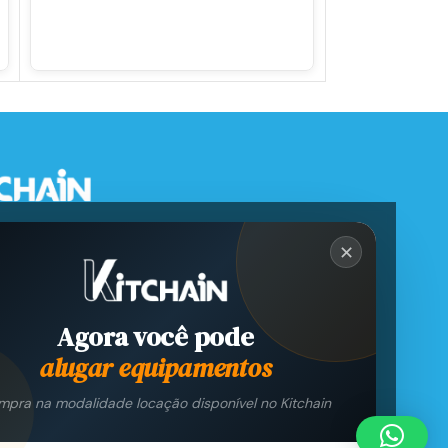
✕
Agora você pode
alugar equipamentos
pra na modalidade locação disponível no Kitchain