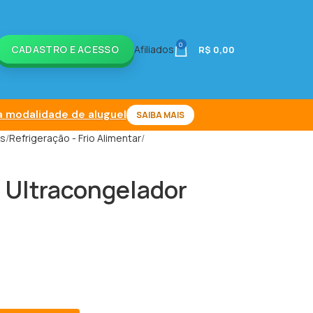
0
CADASTRO E ACESSO
Afiliados
R$
0,00
 modalidade de aluguel
SAIBA MAIS
is
Refrigeração - Frio Alimentar
 Ultracongelador