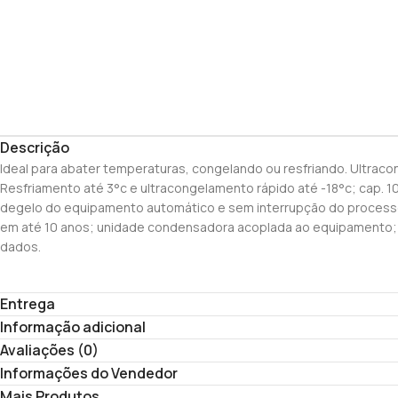
Descrição
Ideal para abater temperaturas, congelando ou resfriando. Ultra
Resfriamento até 3°c e ultracongelamento rápido até -18°c; cap. 
degelo do equipamento automático e sem interrupção do processo; 
em até 10 anos; unidade condensadora acoplada ao equipamento; po
dados.
Entrega
Informação adicional
Avaliações (0)
Informações do Vendedor
Mais Produtos