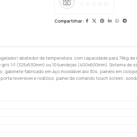
Compartilhar:
congelador/ abatedor de temperatura, com capacidade para 78kg de
10 gn’s 1/1 (325x530mm) ou 10 bandejas (400x600mm). Sistema de sa
gabinete fabricado em aço inoxidável aisi 304; painéis em ciclop
rta reversível e rodízios; painel de comando touch screen; sonda