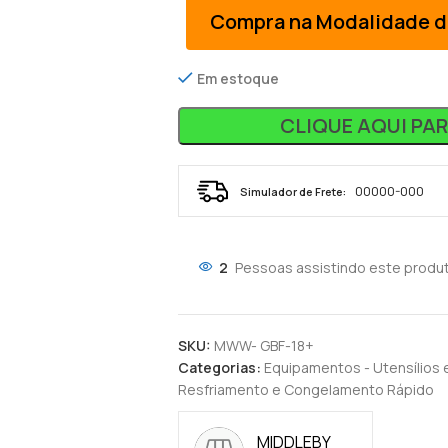
Compra na Modalidade d
Em estoque
CLIQUE AQUI PA
Simulador de Frete:
2
Pessoas assistindo este produ
SKU:
MWW- GBF-18+
Categorias:
Equipamentos - Utensílios 
Resfriamento e Congelamento Rápido
MIDDLEBY