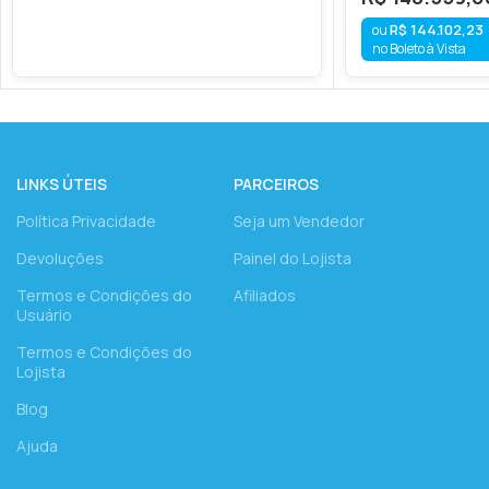
R$
144.102,23
no Boleto à Vista
LINKS ÚTEIS
PARCEIROS
Política Privacidade
Seja um Vendedor
Devoluções
Painel do Lojista
Termos e Condições do
Afiliados
Usuário
Termos e Condições do
Lojista
Blog
Ajuda