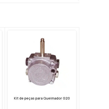
Kit de peças para Queimador G20
Lavadora Pre