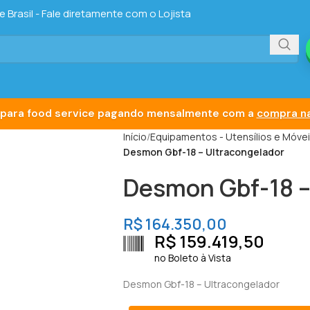
Brasil - Fale diretamente com o Lojista
para food service pagando mensalmente com a
compra na
Início
Equipamentos - Utensílios e Móve
Desmon Gbf-18 – Ultracongelador
Desmon Gbf-18 –
R$
164.350,00
R$
159.419,50
no Boleto à Vista
Desmon Gbf-18 – Ultracongelador