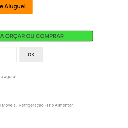
e Aluguel
RA ORÇAR OU COMPRAR
OK
to agora!
e Móveis
,
Refrigeração - Frio Alimentar
,