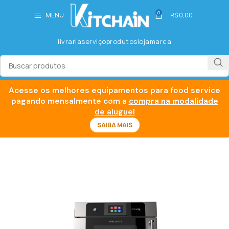
0
MENU
R$
0,00
livraria
serviço
produtos
loja
marca
Acesse os melhores equipamentos para food service
pagando mensalmente com a
compra na modalidade
de aluguel
SAIBA MAIS