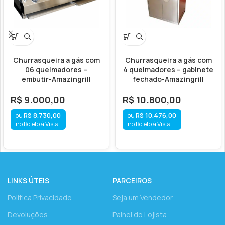
Churrasqueira a gás com
Churrasqueira a gás com
06 queimadores –
4 queimadores – gabinete
embutir-Amazingrill
fechado-Amazingrill
R$
9.000,00
R$
10.800,00
R$
8.730,00
R$
10.476,00
no Boleto à Vista
no Boleto à Vista
LINKS ÚTEIS
PARCEIROS
Política Privacidade
Seja um Vendedor
Devoluções
Painel do Lojista