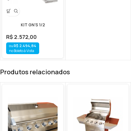
KIT GN’S 1/2
R$
2.572,00
R$
2.494,84
no Boleto à Vista
Produtos relacionados