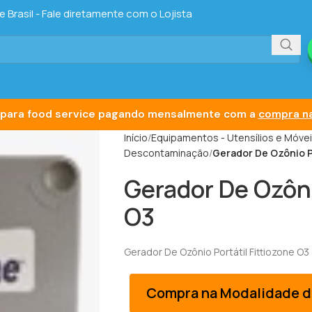
Brasil - Fale diretamente com o Lojista
para food service pagando mensalmente com a
compra na
Início
Equipamentos - Utensílios e Móve
Descontaminação
Gerador De Ozônio Po
Gerador De Ozôni
O3
Gerador De Ozônio Portátil Fittiozone O3
Compra na Modalidade d