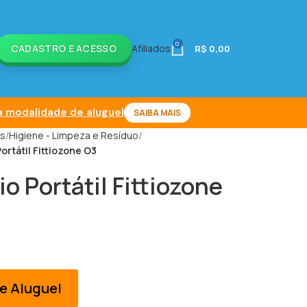
0
CADASTRO E ACESSO
Afiliados
R$
0,00
 modalidade de aluguel
SAIBA MAIS
is
Higiene - Limpeza e Resíduo
rtátil Fittiozone O3
o Portátil Fittiozone
e Aluguel