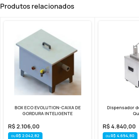
Produtos relacionados
BOX ECO EVOLUTION-CAIXA DE
Dispensador d
GORDURA INTELIGENTE
Qu
R$
2.106,00
R$
4.840,00
R$
2.042,82
R$
4.694,80