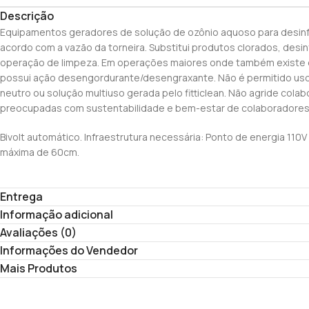
Descrição
Equipamentos geradores de solução de ozônio aquoso para desinf
acordo com a vazão da torneira. Substitui produtos clorados, desi
operação de limpeza. Em operações maiores onde também existe o f
possui ação desengordurante/desengraxante. Não é permitido us
neutro ou solução multiuso gerada pelo fitticlean. Não agride co
preocupadas com sustentabilidade e bem-estar de colaboradores
Bivolt automático. Infraestrutura necessária: Ponto de energia 110
máxima de 60cm.
Entrega
Informação adicional
Avaliações (0)
Informações do Vendedor
Mais Produtos