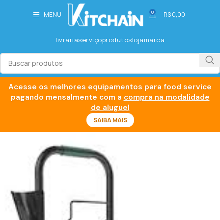
0
MENU
R$
0,00
livraria
serviço
produtos
loja
marca
Acesse os melhores equipamentos para food service
pagando mensalmente com a
compra na modalidade
de aluguel
SAIBA MAIS