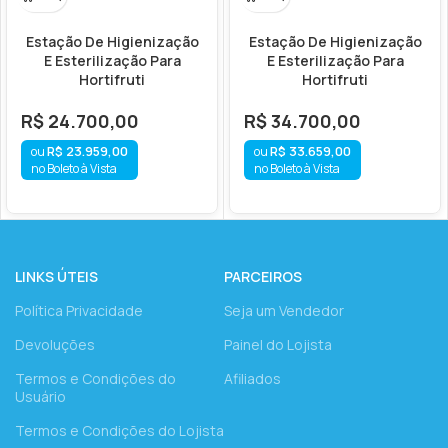
Estação De Higienização
Estação De Higienização
E Esterilização Para
E Esterilização Para
Hortifruti
Hortifruti
R$
24.700,00
R$
34.700,00
R$
23.959,00
R$
33.659,00
no Boleto à Vista
no Boleto à Vista
LINKS ÚTEIS
PARCEIROS
Política Privacidade
Seja um Vendedor
Devoluções
Painel do Lojista
Termos e Condições do
Afiliados
Usuário
Termos e Condições do Lojista