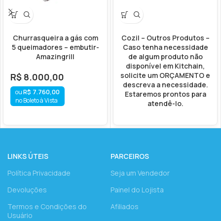
Churrasqueira a gás com
Cozil – Outros Produtos –
5 queimadores – embutir-
Caso tenha necessidade
Amazingrill
de algum produto não
disponível em Kitchain,
solicite um ORÇAMENTO e
R$
8.000,00
descreva a necessidade.
R$
7.760,00
Estaremos prontos para
no Boleto à Vista
atendê-lo.
LINKS ÚTEIS
PARCEIROS
Política Privacidade
Seja um Vendedor
Devoluções
Painel do Lojista
Termos e Condições do
Afiliados
Usuário