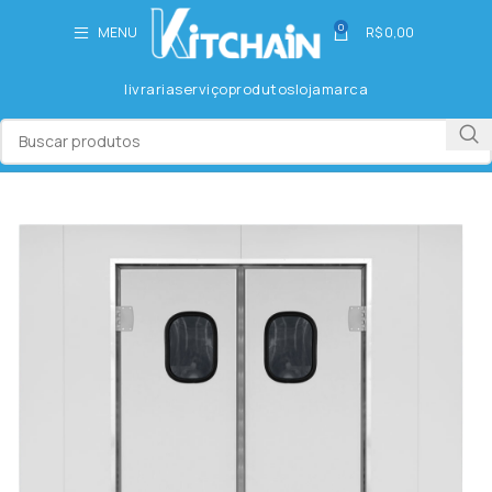
0
MENU
R$
0,00
livraria
serviço
produtos
loja
marca