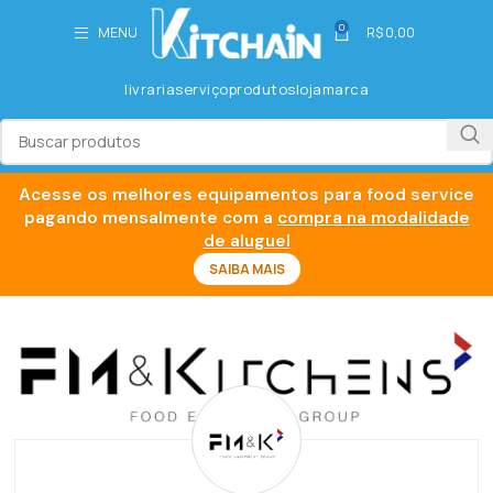
0
MENU
R$
0,00
livraria
serviço
produtos
loja
marca
Acesse os melhores equipamentos para food service
pagando mensalmente com a
compra na modalidade
de aluguel
SAIBA MAIS