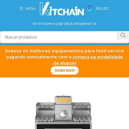
0
MENU
R$
0,00
livraria
serviço
produtos
loja
marca
Acesse os melhores equipamentos para food service
pagando mensalmente com a
compra na modalidade
de aluguel
SAIBA MAIS