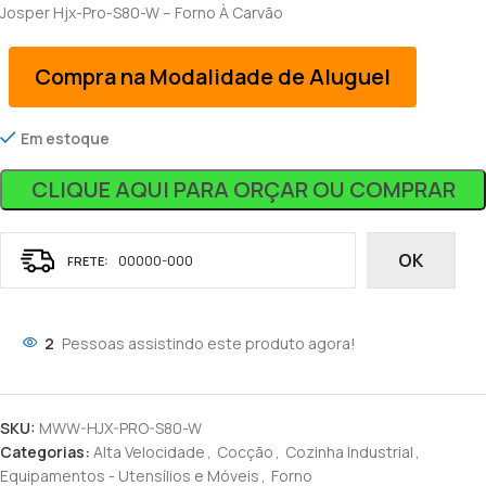
Josper Hjx-Pro-S80-W – Forno À Carvão
Compra na Modalidade de Aluguel
Em estoque
CLIQUE AQUI PARA ORÇAR OU COMPRAR
OK
2
Pessoas assistindo este produto agora!
SKU:
MWW-HJX-PRO-S80-W
Categorias:
Alta Velocidade
,
Cocção
,
Cozinha Industrial
,
Equipamentos - Utensílios e Móveis
,
Forno