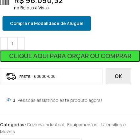
R$
96.090,32
no Boleto à Vista
Compra na Modalidade de Aluguel
CLIQUE AQUI PARA ORÇAR OU COMPRAR
OK
3
Pessoas assistindo este produto agora!
Categorias:
Cozinha Industrial
,
Equipamentos - Utensílios e
Móveis