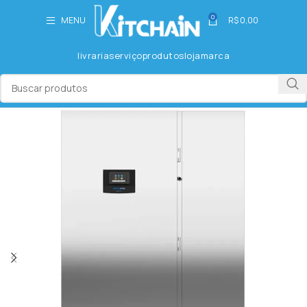
0
MENU
R$
0,00
livraria
serviço
produtos
loja
marca