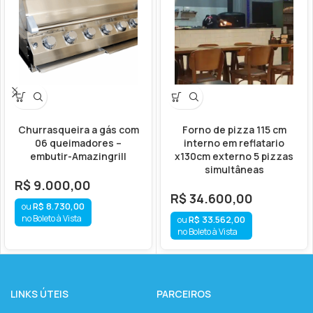
Churrasqueira a gás com
Forno de pizza 115 cm
06 queimadores –
interno em reflatario
embutir-Amazingrill
x130cm externo 5 pizzas
simultâneas
R$
9.000,00
R$
34.600,00
R$
8.730,00
no Boleto à Vista
R$
33.562,00
no Boleto à Vista
LINKS ÚTEIS
PARCEIROS